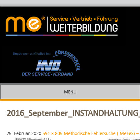
Methodische Fehlersuche ( MEFES ) –
me Weiterbildung – Die Spezialisten
MF4.0 + MF5.0
MENÜ
SPRINGE ZUM INHALT
2016_September_INSTANDHALTUNG_A
25. Februar 2020
591 × 805
Methodische Fehlersuche ( MeFeS) –