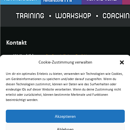
Kontakt
me
Weiterbildung
–
die Spezialisten GmbH
Sonnenleite 6
Cookie-Zustimmung verwalten
91077 Neunkirchen am Brand
Um dir ein optimales Erlebnis zu bieten, verwenden wir Technologien wie Cookies,
um Geräteinformationen zu speichern und/oder darauf zuzugreifen. Wenn du
Telefon: +49 (0) 91 92 / 99 43 680
diesen Technologien zustimmst, können wir Daten wie das Surfverhalten oder
eMail:
info@me-weiterbildung.de
eindeutige IDs auf dieser Website verarbeiten. Wenn du deine Zustimmung nicht
erteilst oder zurückziehst, können bestimmte Merkmale und Funktionen
beeinträchtigt werden.
Akzeptieren
nach oben
Seite drucken
Ablehnen