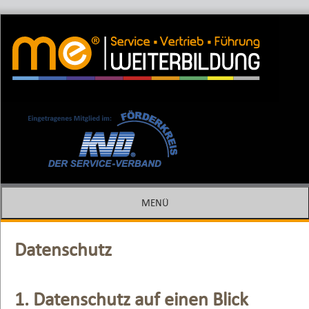
Methodische Fehlersuche ( MEFES ) –
me Weiterbildung – Die Spezialisten
MF4.0 + MF5.0
MENÜ
SPRINGE ZUM INHALT
Datenschutz
1. Datenschutz auf einen Blick