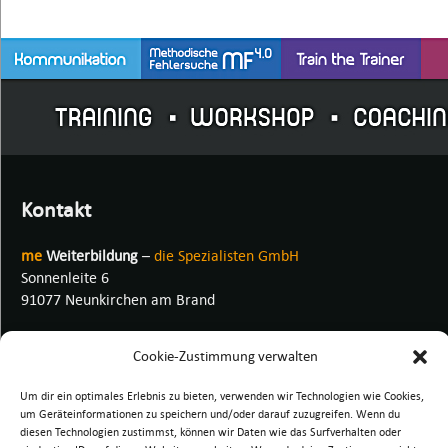
Kontakt
me
Weiterbildung
–
die Spezialisten GmbH
Sonnenleite 6
91077 Neunkirchen am Brand
Telefon: +49 (0) 91 92 / 99 43 680
Cookie-Zustimmung verwalten
eMail:
info@me-weiterbildung.de
Um dir ein optimales Erlebnis zu bieten, verwenden wir Technologien wie Cookies,
um Geräteinformationen zu speichern und/oder darauf zuzugreifen. Wenn du
diesen Technologien zustimmst, können wir Daten wie das Surfverhalten oder