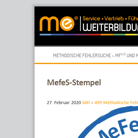
Methodische Fehlersuche ( M
me Weiterbildung – Die Spezi
SPRINGE ZUM INHALT
4.0
METHODISCHE FEHLERSUCHE – MF
UND 
MefeS-Stempel
27. Februar 2020
600 × 499
Methodische Feh